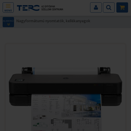
MENÜ
Nagyformátumú nyomtatók, kellékanyagok
ALMENÜ