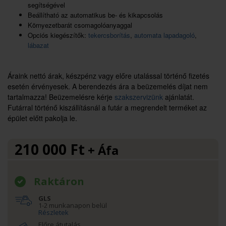
segítségével
Beállítható az automatikus be- és kikapcsolás
Környezetbarát csomagolóanyaggal
Opciós kiegészítők:
tekercsborítás
,
automata lapadagoló
,
lábazat
Áraink nettó árak, készpénz vagy előre utalással történő fizetés
esetén érvényesek. A berendezés ára a beüzemelés díjat nem
tartalmazza! Beüzemelésre kérje
szakszervizünk
ajánlatát.
Futárral történő kiszállításnál a futár a megrendelt terméket az
épület előtt pakolja le.
210 000
Ft
+ Áfa
Raktáron
GLS
1-2 munkanapon belül
Részletek
Előre átutalás