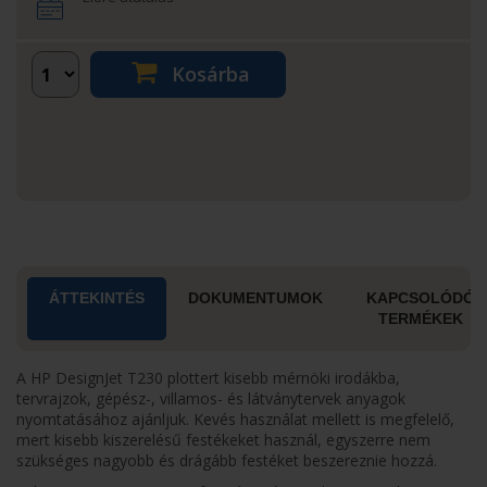
Kosárba
ÁTTEKINTÉS
DOKUMENTUMOK
KAPCSOLÓDÓ
TERMÉKEK
A HP DesignJet T230 plottert kisebb mérnöki irodákba,
tervrajzok, gépész-, villamos- és látványtervek anyagok
nyomtatásához ajánljuk. Kevés használat mellett is megfelelő,
mert kisebb kiszerelésű festékeket használ, egyszerre nem
szükséges nagyobb és drágább festéket beszereznie hozzá.