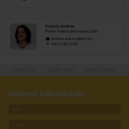
Dubois Andrea
Plotter értékesítési tanácsadó
andrea.dubois@terc.hu
+36 20 432 0702
KAPCSOLAT
ONLINE SHOP
RENDEZVÉNYEK
Hírlevél feliratkozás