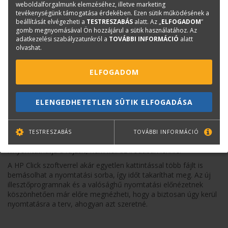
weboldalforgalmunk elemzéséhez, illetve marketing
tevékenységünk támogatása érdekében. Ezen sütik működésének a
beállítását elvégezheti a
TESTRESZABÁS
alatt. Az „
ELFOGADOM
”
Festékpatronokból is állandó elérhetőséet nyújtunk, ezeket
gomb megnyomásával Ön hozzájárul a sütik használatához. Az
azonnal meg tudja vásárolni, hogy ne álljon meg a nyomtatás.
adatkezelési szabályzatunkról a
TOVÁBBI INFORMÁCIÓ
alatt
olvashat.
A négy szín közül a fekete festék 80 ml-es, a színes (cián,
magenta, sárga) festékek 29-29 ml-esek, így ha nagyobb
ELFOGADOM
részben fekete nyomtatokat készít, tökéletes kombináció. A
nyomtatófej kevesebb használatkor is ritkábban hibásodik meg
(az eddigi tapasztalatok ezt mutatják), esetleges cseréjét a
felhasználó is elvégezheti. Egy szett kezdő festéket is tartalmaz
ELENGEDHETETLEN SÜTIK ELFOGADÁSA
a nyomtatófej csomagja.
TESTRESZABÁS
TOVÁBBI INFORMÁCIÓ
A HP mobil alkalmazással gyakorlatilag bárhonnan, bármikor
kinyomtathatja a rajzait, nem kell az irodában lennie.
A HP Click szoftverrel akár egyetlen kattintással több fájlt is
bemásolhat a nyomtatási sorba, így időt takaríthat meg. Az új
illesztőprogramnak és a valósághű nyomtatási előnézetnek
köszönhetően már előre megnézheti, hogy a biztosan úgy kerül
nyomtatásra a terv, ahogyan azt szeretné.