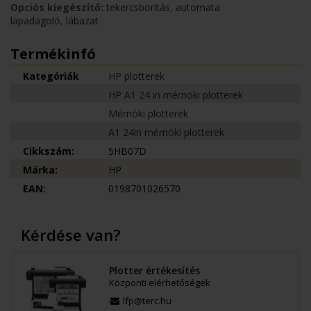
Opciós kiegészítő:
tekercsborítás
,
automata
lapadagoló
,
lábazat
Termékinfó
Kategóriák
HP plotterek
HP A1 24 in mérnöki plotterek
Mérnöki plotterek
A1 24in mérnöki plotterek
Cikkszám:
5HB07D
Márka:
HP
EAN:
0198701026570
Kérdése van?
Plotter értékesítés
Központi elérhetőségek
lfp@terc.hu