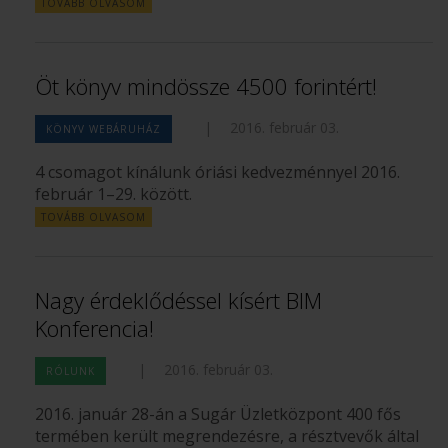
TOVÁBB OLVASOM
Öt könyv mindössze 4500 forintért!
|
2016. február 03.
KÖNYV WEBÁRUHÁZ
4 csomagot kínálunk óriási kedvezménnyel 2016.
február 1–29. között.
TOVÁBB OLVASOM
Nagy érdeklődéssel kísért BIM
Konferencia!
|
2016. február 03.
RÓLUNK
2016. január 28-án a Sugár Üzletközpont 400 fős
termében került megrendezésre, a résztvevők által