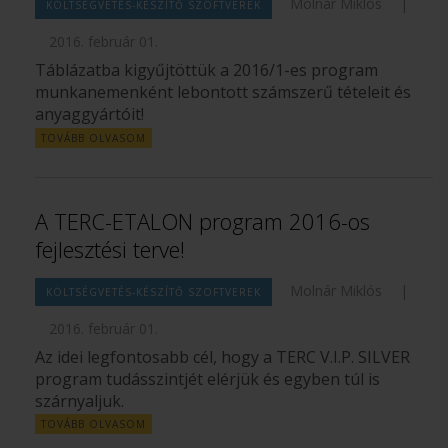
Molnár Miklós
|
KÖLTSÉGVETÉS-KÉSZÍTŐ SZOFTVEREK
2016. február 01.
Táblázatba kigyűjtöttük a 2016/1-es program
munkanemenként lebontott számszerű tételeit és
anyaggyártóit!
TOVÁBB OLVASOM
A TERC-ETALON program 2016-os
fejlesztési terve!
Molnár Miklós
|
KÖLTSÉGVETÉS-KÉSZÍTŐ SZOFTVEREK
2016. február 01.
Az idei legfontosabb cél, hogy a TERC V.I.P. SILVER
program tudásszintjét elérjük és egyben túl is
szárnyaljuk.
TOVÁBB OLVASOM