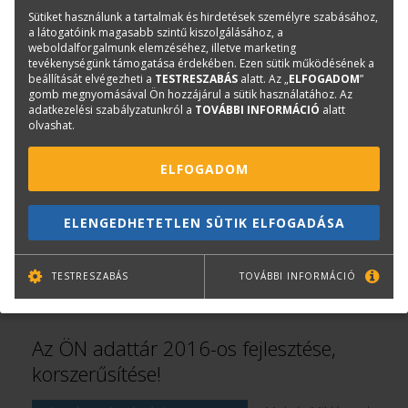
Sütiket használunk a tartalmak és hirdetések személyre szabásához,
a látogatóink magasabb szintű kiszolgálásához, a
weboldalforgalmunk elemzéséhez, illetve marketing
Az ÖNKÖLTSÉG program előfizetésének
tevékenységünk támogatása érdekében. Ezen sütik működésének a
beállítását elvégezheti a
TESTRESZABÁS
alatt. Az „
ELFOGADOM
”
lezárása!
gomb megnyomásával Ön hozzájárul a sütik használatához. Az
adatkezelési szabályzatunkról a
TOVÁBBI INFORMÁCIÓ
alatt
olvashat.
Molnár Miklós
|
KÖLTSÉGVETÉS-KÉSZÍTŐ SZOFTVEREK
2016. február 01.
ELFOGADOM
2016. január 13-án megszűnt az ÖNKÖLTSÉG
programrendszer előfizetése, már csak a meglévő
ELENGEDHETETLEN SÜTIK ELFOGADÁSA
kreditpontokat lehet felhasználni 2016. március 31-
ig!
TOVÁBB OLVASOM
TESTRESZABÁS
TOVÁBBI INFORMÁCIÓ
Az ÖN adattár 2016-os fejlesztése,
korszerűsítése!