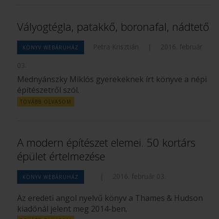
Vályogtégla, patakkő, boronafal, nádtető
Petra Krisztián
|
2016. február
KÖNYV WEBÁRUHÁZ
03.
Mednyánszky Miklós gyerekeknek írt könyve a népi
építészetről szól.
TOVÁBB OLVASOM
A modern építészet elemei. 50 kortárs
épület értelmezése
|
2016. február 03.
KÖNYV WEBÁRUHÁZ
Az eredeti angol nyelvű könyv a Thames & Hudson
kiadónál jelent meg 2014-ben.