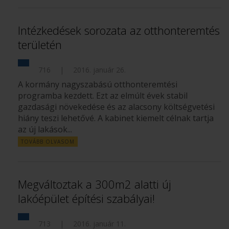
Intézkedések sorozata az otthonteremtés
területén
716
|
2016. január 26.
A kormány nagyszabású otthonteremtési
programba kezdett. Ezt az elmúlt évek stabil
gazdasági növekedése és az alacsony költségvetési
hiány teszi lehetővé. A kabinet kiemelt célnak tartja
az új lakások...
TOVÁBB OLVASOM
Megváltoztak a 300m2 alatti új
lakóépület építési szabályai!
713
|
2016. január 11.