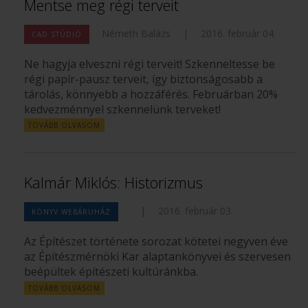
Mentse meg régi terveit
Németh Balázs
|
2016. február 04.
CAD STÚDIÓ
Ne hagyja elveszni régi terveit! Szkenneltesse be
régi papír-pausz terveit, így biztonságosabb a
tárolás, könnyebb a hozzáférés. Februárban 20%
kedvezménnyel szkennelünk terveket!
TOVÁBB OLVASOM
Kalmár Miklós: Historizmus
|
2016. február 03.
KÖNYV WEBÁRUHÁZ
Az Építészet története sorozat kötetei negyven éve
az Építészmérnöki Kar alaptankönyvei és szervesen
beépültek építészeti kultúránkba.
TOVÁBB OLVASOM