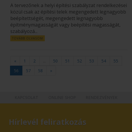
A tervezőnek a helyi építési szabályzat rendelkezései
közül csak az építési telek megengedett legnagyobb
beépítettségét, megengedett legnagyobb
építménymagasságát vagy beépítési magasságát,
szabályozá...
TOVÁBB OLVASOM
«
1
2
...
50
51
52
53
54
55
56
57
58
»
KAPCSOLAT
ONLINE SHOP
RENDEZVÉNYEK
Hírlevél feliratkozás