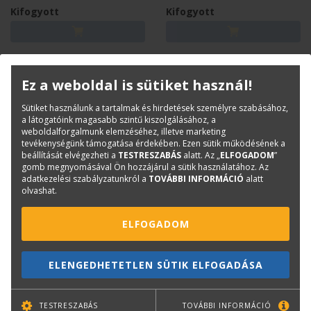
Kifogyott
Kifogyott
Ez a weboldal is sütiket használ!
Sütiket használunk a tartalmak és hirdetések személyre szabásához,
a látogatóink magasabb szintű kiszolgálásához, a
weboldalforgalmunk elemzéséhez, illetve marketing
tevékenységünk támogatása érdekében. Ezen sütik működésének a
beállítását elvégezheti a
TESTRESZABÁS
alatt. Az „
ELFOGADOM
”
gomb megnyomásával Ön hozzájárul a sütik használatához. Az
adatkezelési szabályzatunkról a
TOVÁBBI INFORMÁCIÓ
alatt
olvashat.
CANON
CANON
ELFOGADOM
Canon PFI-206GY Grey 300
Canon PFI-206M Magenta
ml CF5312B001AA
300 ml CF5305B001AA
ELENGEDHETETLEN SÜTIK ELFOGADÁSA
Kifogyott
Kifogyott
TESTRESZABÁS
TOVÁBBI INFORMÁCIÓ