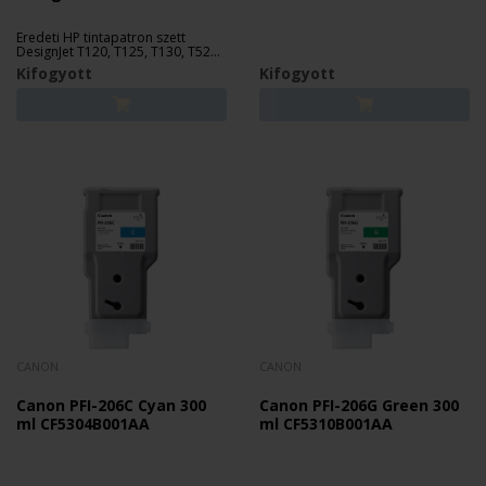
Eredeti HP tintapatron szett
DesignJet T120, T125, T130, T520,
T525, T530 nyomtatókhoz.
Kifogyott
Kifogyott
CANON
CANON
Canon PFI-206C Cyan 300
Canon PFI-206G Green 300
ml CF5304B001AA
ml CF5310B001AA