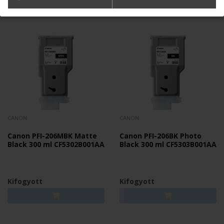
CANON
CANON
Canon PFI-206MBK Matte
Canon PFI-206BK Photo
Black 300 ml CF5302B001AA
Black 300 ml CF5303B001AA
Kifogyott
Kifogyott