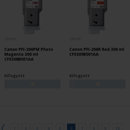
CANON
CANON
Canon PFI-206PM Photo
Canon PFI-206R Red 300 ml
Magenta 300 ml
CF5309B001AA
CF5308B001AA
Kifogyott
Kifogyott
1
2
3
4
5
6
7
8
9
10