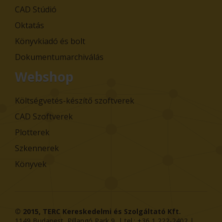
CAD Stúdió
Oktatás
Könyvkiadó és bolt
Dokumentumarchiválás
Webshop
Költségvetés-készítő szoftverek
CAD Szoftverek
Plotterek
Szkennerek
Könyvek
© 2015,
TERC Kereskedelmi és Szolgáltató Kft.
1149
Budapest
,
Pillangó Park 9
. | tel.:
+36 1 222-2402
|