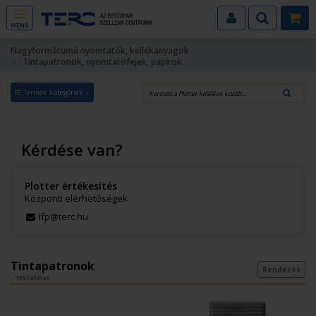
MENÜ
Nagyformátumú nyomtatók, kellékanyagok
Tintapatronok, nyomtatófejek, papírok
Termék kategóriák
Kérdése van?
Plotter értékesítés
Központi elérhetőségek
lfp@terc.hu
Tintapatronok
Rendezés
- 195 találat