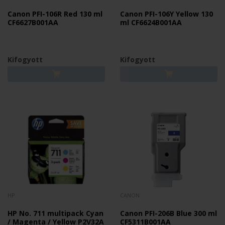
Canon PFI-106R Red 130 ml
Canon PFI-106Y Yellow 130
CF6627B001AA
ml CF6624B001AA
Kifogyott
Kifogyott
HP
CANON
HP No. 711 multipack Cyan
Canon PFI-206B Blue 300 ml
/ Magenta / Yellow P2V32A
CF5311B001AA