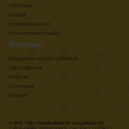
CAD Stúdió
Oktatás
Könyvkiadó és bolt
Dokumentumarchiválás
Webshop
Költségvetés-készítő szoftverek
CAD Szoftverek
Plotterek
Szkennerek
Könyvek
© 2015,
TERC Kereskedelmi és Szolgáltató Kft.
1149
Budapest
,
Pillangó Park 9
. | tel.:
+36 1 222-2402
|