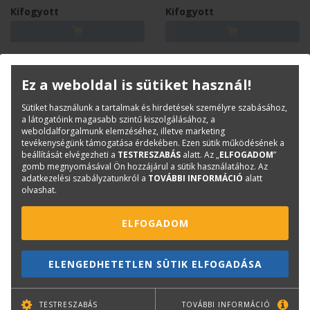
Kifogyott
Kifogyott
Ez a weboldal is sütiket használ!
Sütiket használunk a tartalmak és hirdetések személyre szabásához,
a látogatóink magasabb szintű kiszolgálásához, a
weboldalforgalmunk elemzéséhez, illetve marketing
tevékenységünk támogatása érdekében. Ezen sütik működésének a
beállítását elvégezheti a
TESTRESZABÁS
alatt. Az „
ELFOGADOM
”
gomb megnyomásával Ön hozzájárul a sütik használatához. Az
adatkezelési szabályzatunkról a
TOVÁBBI INFORMÁCIÓ
alatt
olvashat.
CANON
CANON
ELFOGADOM
Canon PFI-306Y Yellow 330
Canon PFI-706B Blue 700 ml
ml CF6660B001AA
CF6689B001AA
ELENGEDHETETLEN SÜTIK ELFOGADÁSA
Eredeti Canon patron iPF8300,
8400, 9400 nyomtatókhoz.
Kifogyott
Kifogyott
TESTRESZABÁS
TOVÁBBI INFORMÁCIÓ