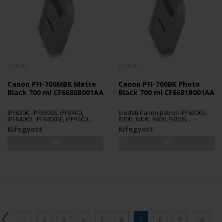
CANON
CANON
Canon PFI-706MBK Matte
Canon PFI-706BK Photo
Black 700 ml CF6680B001AA
Black 700 ml CF6681B001AA
iPF8300, iPF8300S, iPF8400,
Eredeti Canon patron IPF8300S,
iPF8400S, iPF8400SE, iPF9400,
8300, 8400, 9400, 9400S
iPF9400S fotónyomtatóhoz.
nyomtatókhoz.
Kifogyott
Kifogyott
1
2
3
4
5
6
7
8
9
10