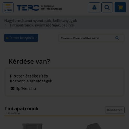
MENÜ
Nagyformátumú nyomtatók, kellékanyagok
Tintapatronok, nyomtatófejek, papírok
Termék kategóriák
Kérdése van?
Plotter értékesítés
Központi elérhetőségek
lfp@terc.hu
Tintapatronok
Rendezés
- 195 találat