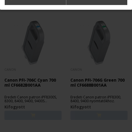
CANON
CANON
Canon PFI-706C Cyan 700
Canon PFI-706G Green 700
ml CF6682B001AA
ml CF6688B001AA
Eredeti Canon patron iPF8300S,
Eredeti Canon patron iPF8300,
8300, 8400, 9400, 9400S
8400, 9400 nyomtatókhoz.
nyomtatókhoz.
Kifogyott
Kifogyott