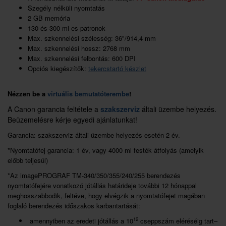
Szegély nélküli nyomtatás
2 GB memória
130 és 300 ml-es patronok
Max. szkennelési szélesség: 36"/914,4 mm
Max. szkennelési hossz: 2768 mm
Max. szkennelési felbontás: 600 DPI
Opciós kiegészítők:
tekercstartó készlet
Nézzen be a
virtuális bemutatóterembe
!
A Canon garancia feltétele a
szakszerviz
általi üzembe helyezés.
Beüzemelésre kérje egyedi ajánlatunkat!
Garancia: szakszerviz általi üzembe helyezés esetén 2 év.
*Nyomtatófej garancia: 1 év, vagy 4000 ml festék átfolyás (amelyik
előbb teljesül)
*Az imagePROGRAF TM-340/350/355/240/255 berendezés
nyomtatófejére vonatkozó jótállás határideje további 12 hónappal
meghosszabbodik, feltéve, hogy elvégzik a nyomtatófejet magában
foglaló berendezés időszakos karbantartását:
12
amennyiben az eredeti jótállás a 10
cseppszám eléréséig tart–