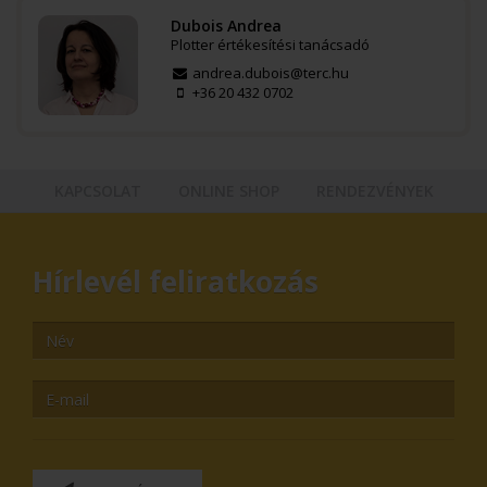
Dubois Andrea
Plotter értékesítési tanácsadó
andrea.dubois@terc.hu
+36 20 432 0702
KAPCSOLAT
ONLINE SHOP
RENDEZVÉNYEK
Hírlevél feliratkozás