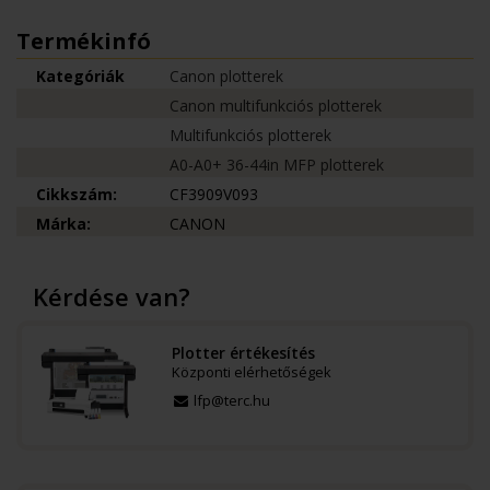
Termékinfó
Kategóriák
Canon plotterek
Canon multifunkciós plotterek
Multifunkciós plotterek
A0-A0+ 36-44in MFP plotterek
Cikkszám:
CF3909V093
Márka:
CANON
Kérdése van?
Plotter értékesítés
Központi elérhetőségek
lfp@terc.hu