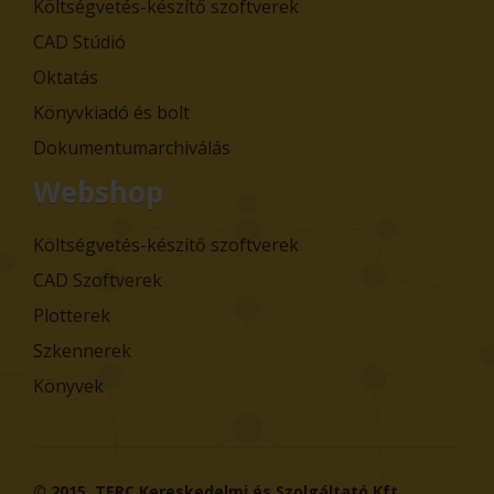
Költségvetés-készítő szoftverek
CAD Stúdió
Oktatás
Könyvkiadó és bolt
Dokumentumarchiválás
Webshop
Költségvetés-készítő szoftverek
CAD Szoftverek
Plotterek
Szkennerek
Könyvek
© 2015,
TERC Kereskedelmi és Szolgáltató Kft.