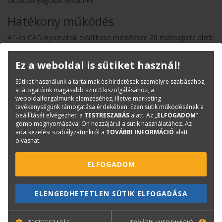
oktatóanyagokat készíthet
Hatékony működés
A1-es CAD-nyomatok előállítása mindössze 20 másodperc alatt,
vagy A1-es poszterek nyomtatása 22 másodperc alatt. A
szegély nélküli, bármilyen méretű nyomatokkal időt takaríthat
Ez a weboldal is sütiket használ!
meg a margók levágásán, a nagyobb tintatartályoknak, a gyors
feldolgozási időnek és az alvó üzemmódból való gyors
Sütiket használunk a tartalmak és hirdetések személyre szabásához,
visszatérésnek köszönhetően pedig könnyedén kielégítheti a
a látogatóink magasabb szintű kiszolgálásához, a
nyomtatási igényeket nagyobb mennyiségben is.
weboldalforgalmunk elemzéséhez, illetve marketing
tevékenységünk támogatása érdekében. Ezen sütik működésének a
Integrált funkcionalitás
beállítását elvégezheti a
TESTRESZABÁS
alatt. Az „
ELFOGADOM
”
gomb megnyomásával Ön hozzájárul a sütik használatához. Az
Nyomtasson és szkenneljen gond nélkül egy egyszerűen
adatkezelési szabályzatunkról a
TOVÁBBI INFORMÁCIÓ
alatt
használható, egyszerre több feladatot végző eszközzel, amely a
olvashat.
lapolvasón elhelyezett, 3"-es érintőpanellel rendelkezik, valamint
egy erre a célra szolgáló szoftverrel, amely párhuzamos
ELFOGADOM
feldolgozás révén egyidejű nyomtatást és szkennelést tesz
lehetővé
ELENGEDHETETLEN SÜTIK ELFOGADÁSA
Nyomtatás közben cserélhető
festékpatronok