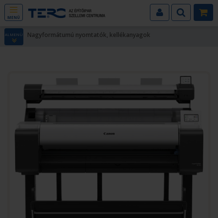
MENÜ
Nagyformátumú nyomtatók, kellékanyagok
ALMENÜ