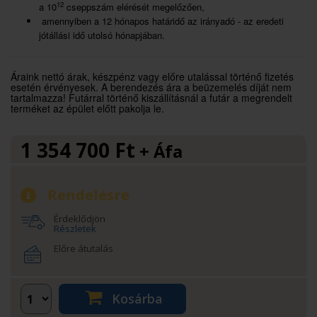
12
a 10
cseppszám elérését megelőzően,
amennyiben a 12 hónapos határidő az irányadó - az eredeti
jótállási idő utolsó hónapjában.
Áraink nettó árak, készpénz vagy előre utalással történő fizetés
esetén érvényesek. A berendezés ára a beüzemelés díját nem
tartalmazza! Futárral történő kiszállításnál a futár a megrendelt
terméket az épület előtt pakolja le.
1 354 700
Ft
+ Áfa
Rendelésre
Érdeklődjön
Részletek
Előre átutalás
Kosárba