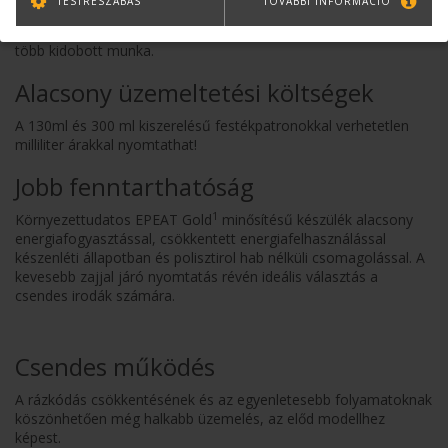
TESTRESZABÁS
TOVÁBBI INFORMÁCIÓ
Az ú.n. Hot-swap technológiának köszönhetően, menet közben
cserélhet festékpatront, anélkül, hogy leállna a nyomtatás: nincs
több kidobott munka.
Alacsony üzemeltetési költségek
A 130ml és 300 ml kiszerelésű festékpatronokkal verhetetlen
milliliter árakkal nyomtathat!
Jobb fenntarthatóság
1
Környezettudatos EPEAT Gold
minősítésű készülék alacsony
energiafogyasztással, csökkentett energiafelhasználással
készenléti állapotban és polisztirol hab nélküli csomagolással. A
kevesebb zajjal járó nyomtatás révén ideális választás a
csendes irodák számára.
Csendes működés
A rázkódás csökkentésének és az egyenletesebb folyamatoknak
köszönhetően még halkabb üzemelés, az előd modellhez
képest.