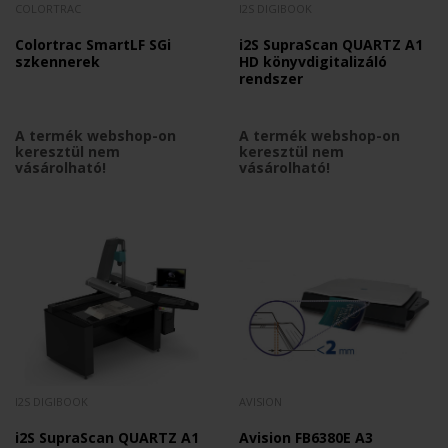
COLORTRAC
I2S DIGIBOOK
Colortrac SmartLF SGi
i2S SupraScan QUARTZ A1
szkennerek
HD könyvdigitalizáló
rendszer
A termék webshop-on
A termék webshop-on
keresztül nem
keresztül nem
vásárolható!
vásárolható!
I2S DIGIBOOK
AVISION
i2S SupraScan QUARTZ A1
Avision FB6380E A3