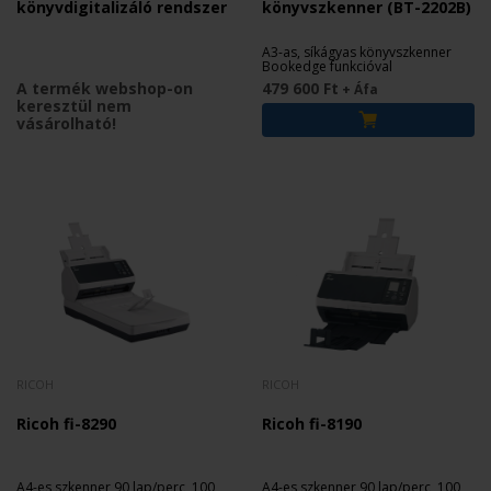
könyvdigitalizáló rendszer
könyvszkenner (BT-2202B)
A3-as, síkágyas könyvszkenner
Bookedge funkcióval
A termék webshop-on
479 600 Ft
+ Áfa
keresztül nem
vásárolható!
RICOH
RICOH
Ricoh fi-8290
Ricoh fi-8190
A4-es szkenner 90 lap/perc, 100
A4-es szkenner 90 lap/perc, 100