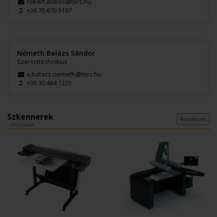
robert.dobos@terc.hu
+36 70 670 5197
Németh Balázs Sándor
Szerviztechnikus
s.balazs.nemeth@terc.hu
+36 30 464 1225
Szkennerek
Rendezés
- 111 találat