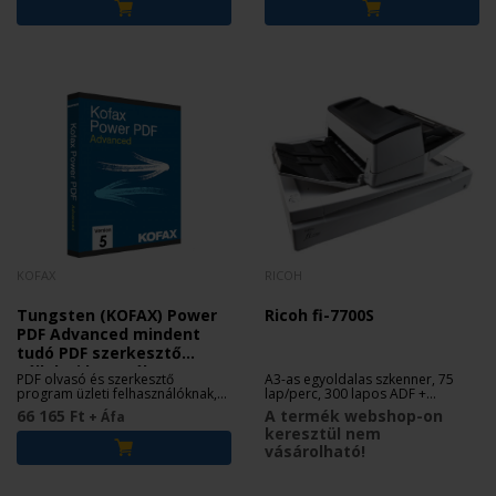
KOFAX
RICOH
Tungsten (KOFAX) Power
Ricoh fi-7700S
PDF Advanced mindent
tudó PDF szerkesztő
vállalati használatra
PDF olvasó és szerkesztő
A3-as egyoldalas szkenner, 75
program üzleti felhasználóknak,
lap/perc, 300 lapos ADF +
örökös licenc.
beépített síkágy
66 165 Ft
A termék webshop-on
+ Áfa
keresztül nem
vásárolható!