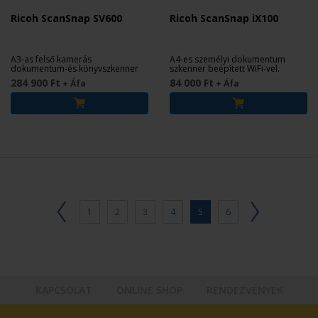
Ricoh ScanSnap SV600
Ricoh ScanSnap iX100
A3-as felső kamerás
A4-es személyi dokumentum
dokumentum-és könyvszkenner
szkenner beépített WiFi-vel.
284 900 Ft
84 000 Ft
+ Áfa
+ Áfa
1
2
3
4
5
6
KAPCSOLAT
ONLINE SHOP
RENDEZVÉNYEK