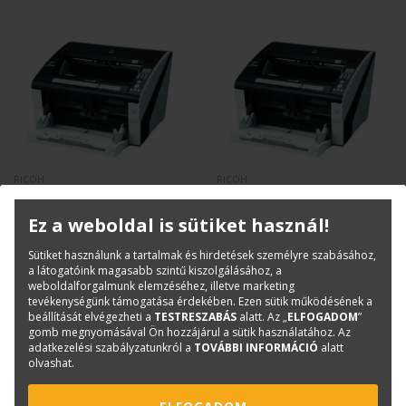
RICOH
RICOH
Ricoh fi-7900
Ricoh fi-7800
Ez a weboldal is sütiket használ!
Sütiket használunk a tartalmak és hirdetések személyre szabásához,
A3-as termelői szkenner, 500
A3-as termelői szkenner, 500
a látogatóink magasabb szintű kiszolgálásához, a
lapos lapadagoló, 140 lap/perc
lapos lapadagoló, 110 lap/perc
weboldalforgalmunk elemzéséhez, illetve marketing
A termék webshop-on
A termék webshop-on
tevékenységünk támogatása érdekében. Ezen sütik működésének a
keresztül nem
keresztül nem
beállítását elvégezheti a
TESTRESZABÁS
alatt. Az „
ELFOGADOM
”
vásárolható!
vásárolható!
gomb megnyomásával Ön hozzájárul a sütik használatához. Az
adatkezelési szabályzatunkról a
TOVÁBBI INFORMÁCIÓ
alatt
olvashat.