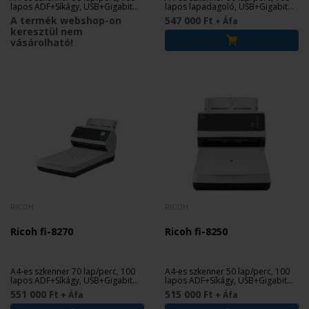
lapos ADF+Síkágy, USB+Gigabit
lapos lapadagoló, USB+Gigabit
Ethernet
Ethernet
A termék webshop-on
547 000 Ft
+ Áfa
keresztül nem
vásárolható!
RICOH
RICOH
Ricoh fi-8270
Ricoh fi-8250
A4-es szkenner 70 lap/perc, 100
A4-es szkenner 50 lap/perc, 100
lapos ADF+Síkágy, USB+Gigabit
lapos ADF+Síkágy, USB+Gigabit
Ethernet
Ethernet
551 000 Ft
515 000 Ft
+ Áfa
+ Áfa