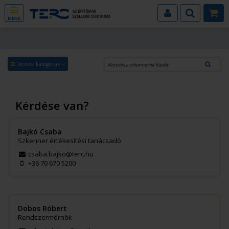
MENÜ
Termék kategóriák
Kérdése van?
Bajkó Csaba
Szkenner értékesítési tanácsadó
csaba.bajko@terc.hu
+36 70 670 5200
Dobos Róbert
Rendszermérnök