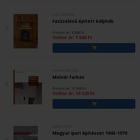
LIBIK ANDRÁS
Fatüzelésű épített kályhák
7.
Eredeti ár:
8 800
Ft
Online ár:
7 040
Ft
FERKAI ANDRÁS
Molnár Farkas
8.
Eredeti ár:
12 900
Ft
Online ár:
10 320
Ft
HABA PÉTER
Magyar ipari építészet 1945-1970
9.