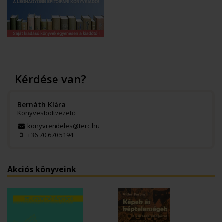
Kérdése van?
Bernáth Klára
Könyvesboltvezető
konyvrendeles@terc.hu
+36 70 670 5194
Akciós könyveink