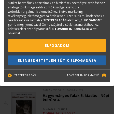
Sütiket használunk a tartalmak és hirdetések személyre szabásához,
A takaréktűzhely - Népi kultúra 3.
a látogatóink magasabb szintű kiszolgálásához, a
2.
weboldalforgalmunk elemzéséhez, illetve marketing
Eredeti ár:
3 400
Ft
tevékenységünk támogatása érdekében. Ezen sütik működésének a
Online ár:
2 720
Ft
beállítását elvégezheti a
TESTRESZABÁS
alatt. Az „
ELFOGADOM
”
gomb megnyomásával Ön hozzájárul a sütik használatához. Az
adatkezelési szabályzatunkról a
TOVÁBBI INFORMÁCIÓ
alatt
olvashat.
MEDGYASSZAY PÉTER-NOVÁK ÁGNES
ELFOGADOM
Föld- és szalmaépítészet 5. kiadás
3.
Eredeti ár:
4 500
Ft
ELENGEDHETETLEN SÜTIK ELFOGADÁSA
Online ár:
3 600
Ft
TESTRESZABÁS
TOVÁBBI INFORMÁCIÓ
SABJÁN TIBOR-BUZÁS MIKLÓS
Hagyományos falak 5. kiadás - Népi
kultúra 4.
4.
Eredeti ár:
3 200
Ft
Online ár:
2 560
Ft