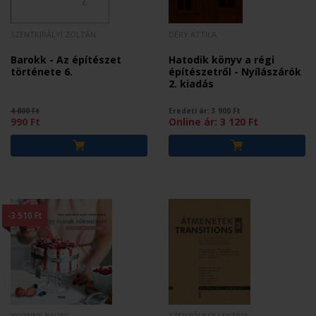
SZENTKIRÁLYI ZOLTÁN
DÉRY ATTILA
Barokk - Az építészet
Hatodik könyv a régi
története 6.
építészetről - Nyílászárók
2. kiadás
4 800 Ft
Eredeti ár:
3 900
Ft
990 Ft
Online ár:
3 120
Ft
-3 510 Ft
YVONNE BAUER
SZERZŐI KOLLEKTÍVA