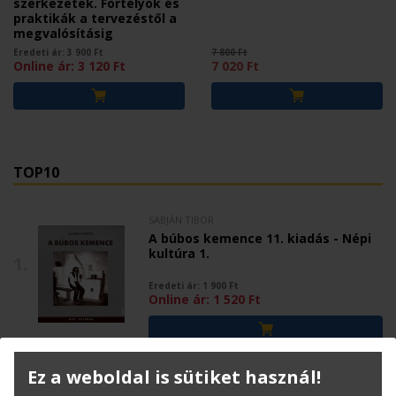
szerkezetek. Fortélyok és
praktikák a tervezéstől a
megvalósításig
Eredeti ár:
3 900
Ft
7 800 Ft
Online ár:
3 120
Ft
7 020 Ft
TOP10
SABJÁN TIBOR
A búbos kemence 11. kiadás - Népi
kultúra 1.
1.
Eredeti ár:
1 900
Ft
Online ár:
1 520
Ft
Ez a weboldal is sütiket használ!
SABJÁN TIBOR