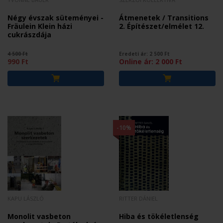
Négy évszak süteményei -
Átmenetek / Transitions
Fräulein Klein házi
2. Építészet/elmélet 12.
cukrászdája
4 500 Ft
Eredeti ár:
2 500
Ft
990 Ft
Online ár:
2 000
Ft
-10%
KAPU LÁSZLÓ
RITTER DÁNIEL
Monolit vasbeton
Hiba és tökéletlenség