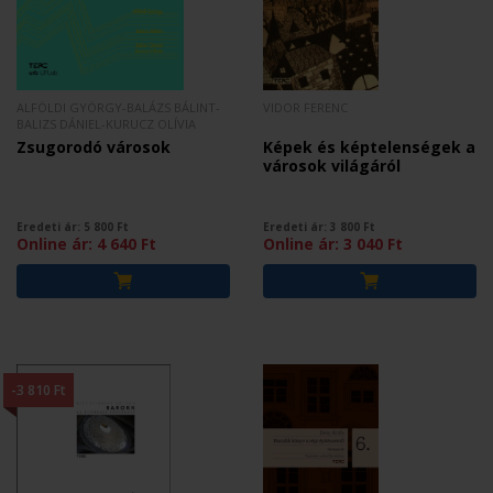
ALFÖLDI GYÖRGY-BALÁZS BÁLINT-
VIDOR FERENC
BALIZS DÁNIEL-KURUCZ OLÍVIA
Zsugorodó városok
Képek és képtelenségek a
városok világáról
Eredeti ár:
5 800
Ft
Eredeti ár:
3 800
Ft
Online ár:
4 640
Ft
Online ár:
3 040
Ft
-3 810 Ft