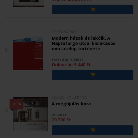
FERKAI ANDRÁS
Modern házak és lakóik. A
Napraforgó utcai kislakásos
5.
mintatelep története
Eredeti ár:
6 800
Ft
Online ár:
5 440
Ft
SZERZŐI KOLLEKTÍVA
A megújulás kora
-10%
6.
23 000 Ft
20 700 Ft