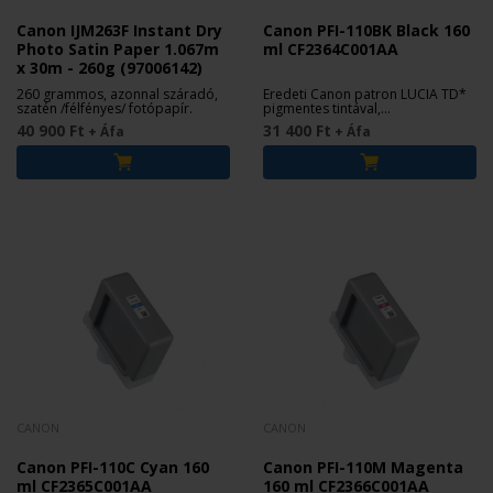
Canon IJM263F Instant Dry
Canon PFI-110BK Black 160
Photo Satin Paper 1.067m
ml CF2364C001AA
x 30m - 260g (97006142)
260 grammos, azonnal száradó,
Eredeti Canon patron LUCIA TD*
szatén /félfényes/ fotópapír.
pigmentes tintával,
imagePROGRAF TX-2000, TX-2100,
40 900 Ft
31 400 Ft
+ Áfa
+ Áfa
TX-3000, TX-3100, TX-4000 és TX-
4100 nyomtatókhoz.
CANON
CANON
Canon PFI-110C Cyan 160
Canon PFI-110M Magenta
ml CF2365C001AA
160 ml CF2366C001AA