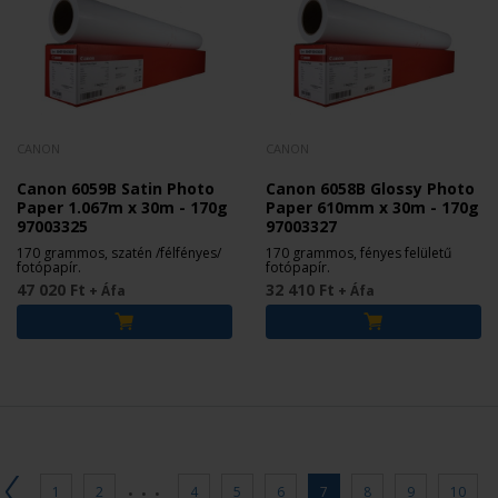
CANON
CANON
Canon 6059B Satin Photo
Canon 6058B Glossy Photo
Paper 1.067m x 30m - 170g
Paper 610mm x 30m - 170g
97003325
97003327
170 grammos, szatén /félfényes/
170 grammos, fényes felületű
fotópapír.
fotópapír.
47 020 Ft
32 410 Ft
+ Áfa
+ Áfa
...
1
2
4
5
6
7
8
9
10