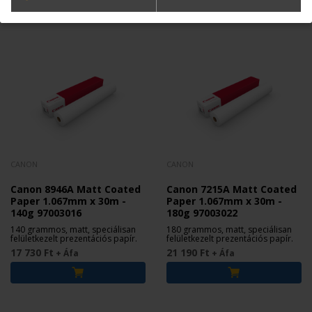
CANON
CANON
Canon 8946A Matt Coated
Canon 7215A Matt Coated
Paper 1.067mm x 30m -
Paper 1.067mm x 30m -
140g 97003016
180g 97003022
140 grammos, matt, speciálisan
180 grammos, matt, speciálisan
felületkezelt prezentációs papír.
felületkezelt prezentációs papír.
17 730 Ft
21 190 Ft
+ Áfa
+ Áfa