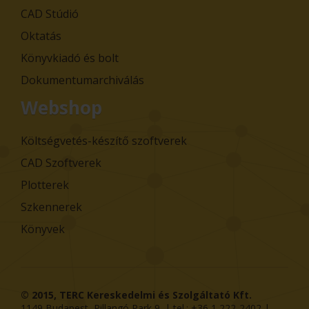
CAD Stúdió
Oktatás
Könyvkiadó és bolt
Dokumentumarchiválás
Webshop
Költségvetés-készítő szoftverek
CAD Szoftverek
Plotterek
Szkennerek
Könyvek
© 2015,
TERC Kereskedelmi és Szolgáltató Kft.
1149
Budapest
,
Pillangó Park 9
. | tel.:
+36 1 222-2402
|