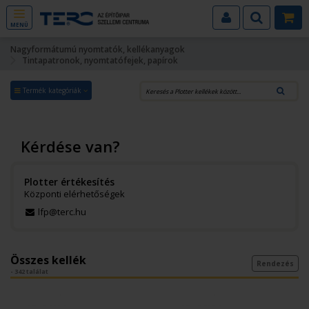
MENÜ
Nagyformátumú nyomtatók, kellékanyagok
Tintapatronok, nyomtatófejek, papírok
Termék kategóriák
Kérdése van?
Plotter értékesítés
Központi elérhetőségek
lfp@terc.hu
Összes kellék
Rendezés
- 342 találat