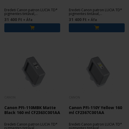
Eredeti Canon patron LUCIA TD*
Eredeti Canon patron LUCIA TD*
pigmentes tintával,
pigmentes tintával,
imagePROGRAF TX-2000, TX-2100,
imagePROGRAF TX-2000, TX-2100,
31 400 Ft
31 400 Ft
+ Áfa
+ Áfa
TX-3000, TX-3100, TX-4000 és TX-
TX-3000, TX-3100, TX-4000 és TX-
4100 nyomtatókhoz.
4100 nyomtatókhoz.
CANON
CANON
Canon PFI-110MBK Matte
Canon PFI-110Y Yellow 160
Black 160 ml CF2363C001AA
ml CF2367C001AA
Eredeti Canon patron LUCIA TD*
Eredeti Canon patron LUCIA TD*
pigmentes tintával,
pigmentes tintával,