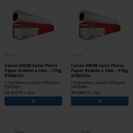
CANON
CANON
Canon 6059B Satin Photo
Canon 6059B Satin Photo
Paper 610mm x 30m - 170g
Paper 914mm x 30m - 170g
97003323
97003324
170 grammos, szatén /félfényes/
170 grammos, szatén /félfényes/
fotópapír.
fotópapír.
32 410 Ft
39 560 Ft
+ Áfa
+ Áfa