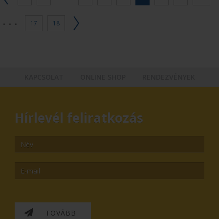
...
17
18
KAPCSOLAT
ONLINE SHOP
RENDEZVÉNYEK
Hírlevél feliratkozás
TOVÁBB