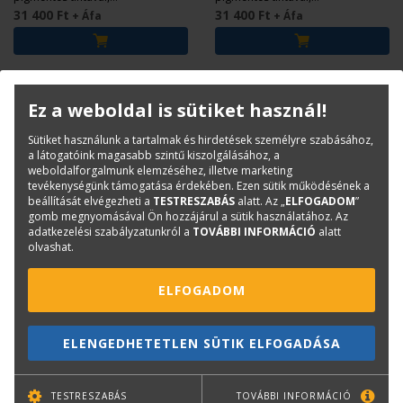
imagePROGRAF TX-2000, TX-2100,
imagePROGRAF TX-2000, TX-2100,
31 400 Ft
31 400 Ft
+ Áfa
+ Áfa
TX-3000, TX-3100, TX-4000 és TX-
TX-3000, TX-3100, TX-4000 és TX-
4100 nyomtatókhoz.
4100 nyomtatókhoz.
Ez a weboldal is sütiket használ!
Sütiket használunk a tartalmak és hirdetések személyre szabásához,
a látogatóink magasabb szintű kiszolgálásához, a
weboldalforgalmunk elemzéséhez, illetve marketing
tevékenységünk támogatása érdekében. Ezen sütik működésének a
beállítását elvégezheti a
TESTRESZABÁS
alatt. Az „
ELFOGADOM
”
gomb megnyomásával Ön hozzájárul a sütik használatához. Az
adatkezelési szabályzatunkról a
TOVÁBBI INFORMÁCIÓ
alatt
olvashat.
HP
CANON
HP No. 777 Karbantartó
ELFOGADOM
Canon 5922A Opaque
kazetta 3ED19A
White Paper 1.067mm x
30m - 120g 97003028
HP használtfesték gyűjtőtartály
ELENGEDHETETLEN SÜTIK ELFOGADÁSA
120 grammos, matt, bevonatos
Designjet Z6 PRO 64"
tekercses papír.
nyomtatókhoz.
29 900 Ft
16 460 Ft
+ Áfa
+ Áfa
TESTRESZABÁS
TOVÁBBI INFORMÁCIÓ