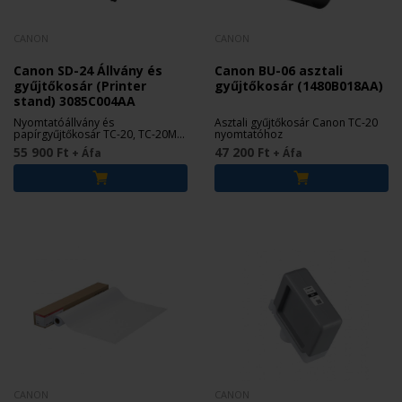
CANON
CANON
Canon SD-24 Állvány és
Canon BU-06 asztali
gyűjtőkosár (Printer
gyűjtőkosár (1480B018AA)
stand) 3085C004AA
Nyomtatóállvány és
Asztali gyűjtőkosár Canon TC-20
papírgyűjtőkosár TC-20, TC-20M
nyomtatóhoz
és TM-240-es nyomtatókhoz.
55 900 Ft
47 200 Ft
+ Áfa
+ Áfa
CANON
CANON