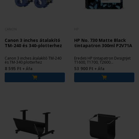
CANON
HP
Canon 3 inches átalakító
HP No. 730 Matte Black
TM-240 és 340-plotterhez
tintapatron 300ml P2V71A
Canon 3 inches átalakító TM-240
Eredeti HP tintapatron DesignJet
és TM-340 plotterhez
T1600, T1700, T2600
nyomtatókhoz.
8 595 Ft
53 900 Ft
+ Áfa
+ Áfa