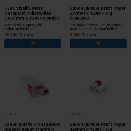
TERC Vízálló, Matt,
Canon IJM009F Draft Paper
Öntapadó Polipropilén
297mm x 120m - 75g
1.067 mm x 30 m (190micr)
97006098
Matt, vízálló, öntapadó
120 méter hosszú, 75 grammos,
polipropilén fólia.
matt felületű, bevonat nélküli
tekercs papír.
28 800 Ft
5 690 Ft
+ Áfa
+ Áfa
CANON
CANON
Canon IJM140 Transparent
Canon IJM009F Draft Paper
/pausz/ paper 914mm x
420mm x 120m - 75g