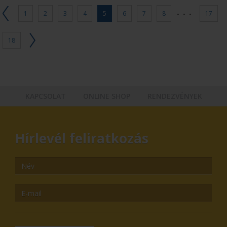
...
1
2
3
4
5
6
7
8
17
18
KAPCSOLAT
ONLINE SHOP
RENDEZVÉNYEK
Hírlevél feliratkozás