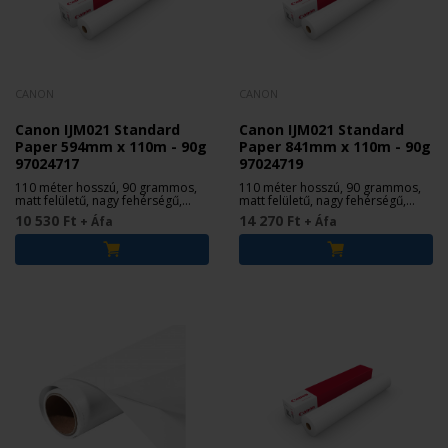
CANON
CANON
Canon IJM021 Standard
Canon IJM021 Standard
Paper 594mm x 110m - 90g
Paper 841mm x 110m - 90g
97024717
97024719
110 méter hosszú, 90 grammos,
110 méter hosszú, 90 grammos,
matt felületű, nagy fehérségű,
matt felületű, nagy fehérségű,
bevonat nélküli tekercs papír.
bevonat nélküli tekercs papír.
10 530 Ft
14 270 Ft
+ Áfa
+ Áfa