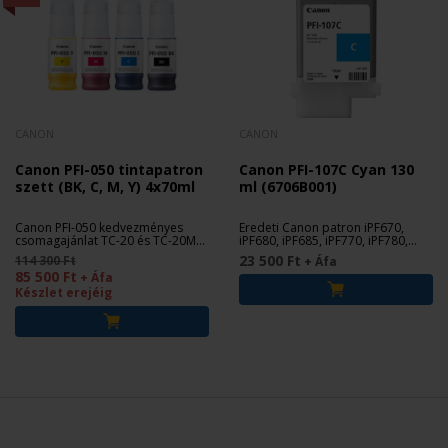
CANON
CANON
Canon PFI-050 tintapatron
Canon PFI-107C Cyan 130
szett (BK, C, M, Y) 4x70ml
ml (6706B001)
Canon PFI-050 kedvezményes
Eredeti Canon patron iPF670,
csomagajánlat TC-20 és TC-20M
iPF680, iPF685, iPF770, iPF780,
nyomtatókhoz.
iPF785 nyomtatókhoz.
23 500 Ft
114 300 Ft
+ Áfa
85 500 Ft
+ Áfa
Készlet erejéig