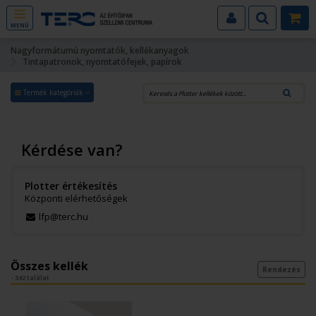
MENÜ
Nagyformátumú nyomtatók, kellékanyagok
Tintapatronok, nyomtatófejek, papírok
Termék kategóriák
Kérdése van?
Plotter értékesítés
Központi elérhetőségek
lfp@terc.hu
Összes kellék
Rendezés
- 342 találat