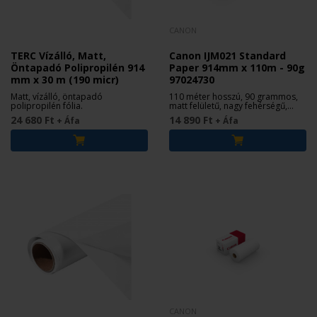
CANON
TERC Vízálló, Matt,
Canon IJM021 Standard
Öntapadó Polipropilén 914
Paper 914mm x 110m - 90g
mm x 30 m (190 micr)
97024730
Matt, vízálló, öntapadó
110 méter hosszú, 90 grammos,
polipropilén fólia.
matt felületű, nagy fehérségű,
bevonat nélküli tekercs papír.
24 680 Ft
14 890 Ft
+ Áfa
+ Áfa
CANON