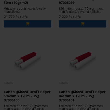
50m (90g/m2)
97006099
Műszaki rajzoláshoz és kreatív
120 méter hosszú, 75 grammos,
munkákhoz.
matt felületű, bevonat nélküli
tekercs papír.
21 770 Ft
7 220 Ft
+ Áfa
+ Áfa
CANON
CANON
Canon IJM009F Draft Paper
Canon IJM009F Draft Paper
594mm x 120m - 75g
841mm x 120m - 75g
97006100
97006101
120 méter hosszú, 75 grammos,
120 méter hosszú, 75 grammos,
matt felületű, bevonat nélküli
matt felületű, bevonat nélküli