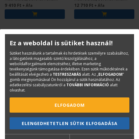
tekercs papír.
tekercs papír.
9 410 Ft
12 710 Ft
+ Áfa
+ Áfa
Ez a weboldal is sütiket használ!
Sütiket használunk a tartalmak és hirdetések személyre szabásához,
a látogatóink magasabb szintű kiszolgálásához, a
weboldalforgalmunk elemzéséhez, illetve marketing
tevékenységünk támogatása érdekében. Ezen sütik működésének a
beállítását elvégezheti a
TESTRESZABÁS
alatt. Az „
ELFOGADOM
”
gomb megnyomásával Ön hozzájárul a sütik használatához. Az
adatkezelési szabályzatunkról a
TOVÁBBI INFORMÁCIÓ
alatt
HP
CANON
olvashat.
HP No. 739 Nyomtatófej
Canon PFI-120MBK Matte
ELFOGADOM
készlet 498N0A
Black tintapatron 130 ml
(2884C001)
HP nyomtatófej készlet DesignJet
Eredeti Canon patron TM-200, TM-
T850, T950 plotterekhez.
250, TM-300, TM-350
ELENGEDHETETLEN SÜTIK ELFOGADÁSA
nyomtatókhoz.
141 700 Ft
23 600 Ft
+ Áfa
+ Áfa