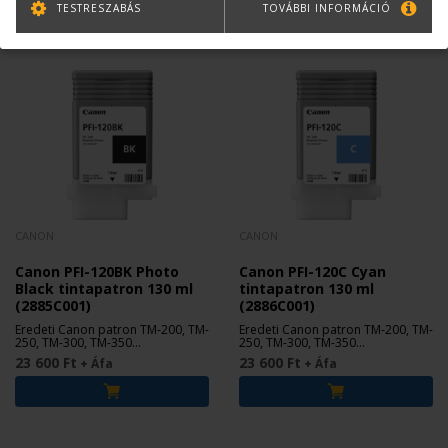
TESTRESZABÁS
TOVÁBBI INFORMÁCIÓ
CANON
CANON
Canon PFI-120BK Photo
Canon PFI-120C Cyan
Black tintapatron 130 ml
tintapatron 130 ml
(2885C001)
(2886C001)
Eredeti Canon patron TM-200, TM-
Eredeti Canon patron TM-200, TM-
250, TM-300, TM-350
250, TM-300, TM-350
nyomtatókhoz.
nyomtatókhoz.
23 600 Ft
23 600 Ft
+ Áfa
+ Áfa