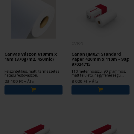
CANON
Canvas vászon 610mm x
Canon IJM021 Standard
18m (370g/m2, 450mic)
Paper 420mm x 110m - 90g
97024715
Félszintetikus, matt, természetes
110 méter hosszú, 90 grammos,
hatású festővászon.
matt felületű, nagy fehérségű,
bevonat nélküli tekercs papír.
23 100 Ft
8 020 Ft
+ Áfa
+ Áfa