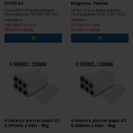
5X130 ml
Magenta, Yellow)
Canon PFI-120 kedvezményes
HP No. 712-es kedvezményes
csomagajánlat TM-200, TM-300
csomagajánlat T230, T250, T630,
nyomtatókhoz.
T650 nyomtatókhoz.
149 860 Ft
76 073 Ft
106 200 Ft
53 910 Ft
+ Áfa
+ Áfa
Készlet erejéig
Készlet erejéig
6 tekercs plotter papír A3
6 tekercs plotter papír A2
0.297mm x 50m - 80g
0.420mm x 50m - 80g