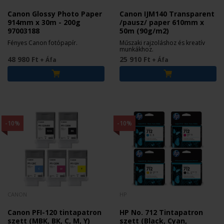
Canon Glossy Photo Paper
Canon IJM140 Transparent
914mm x 30m - 200g
/pausz/ paper 610mm x
97003188
50m (90g/m2)
Fényes Canon fotópapír.
Műszaki rajzoláshoz és kreatív
munkákhoz.
48 980 Ft
25 910 Ft
+ Áfa
+ Áfa
-10%
-10%
CANON
HP
Canon PFI-120 tintapatron
HP No. 712 Tintapatron
szett (MBK, BK, C, M, Y)
szett (Black, Cyan,