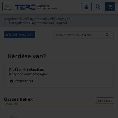
MENÜ
Nagyformátumú nyomtatók, kellékanyagok
Tintapatronok, nyomtatófejek, papírok
Termék kategóriák
Kérdése van?
Plotter értékesítés
Központi elérhetőségek
lfp@terc.hu
Összes kellék
Rendezés
- 342 találat