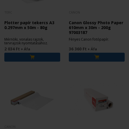
TERC
CANON
Plotter papír tekercs A3
Canon Glossy Photo Paper
0.297mm x 50m - 80g
610mm x 30m - 200g
97003187
Mérnöki, vonalas rajzok,
Fényes Canon fotópapír.
tervrajzok nyomtatásához.
2 034 Ft
36 360 Ft
+ Áfa
+ Áfa
CANON