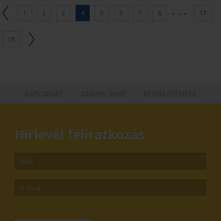
...
1
2
3
4
5
6
7
8
17
18
KAPCSOLAT
ONLINE SHOP
RENDEZVÉNYEK
Hírlevél feliratkozás