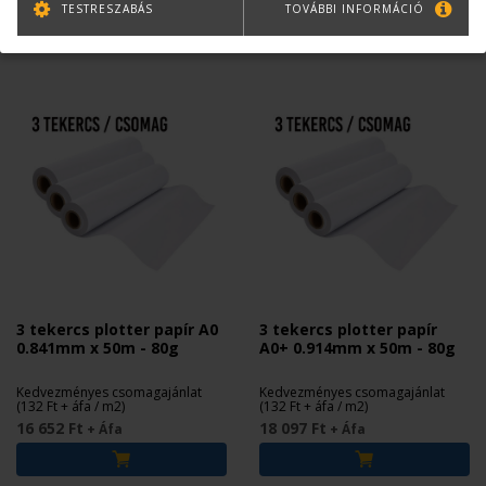
TESTRESZABÁS
TOVÁBBI INFORMÁCIÓ
3 tekercs plotter papír A0
3 tekercs plotter papír
0.841mm x 50m - 80g
A0+ 0.914mm x 50m - 80g
Kedvezményes csomagajánlat
Kedvezményes csomagajánlat
(132 Ft + áfa / m2)
(132 Ft + áfa / m2)
16 652 Ft
18 097 Ft
+ Áfa
+ Áfa