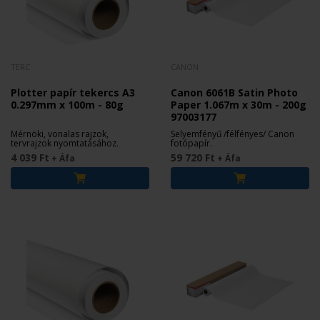
TERC
CANON
Plotter papír tekercs A3
Canon 6061B Satin Photo
0.297mm x 100m - 80g
Paper 1.067m x 30m - 200g
97003177
Mérnöki, vonalas rajzok,
Selyemfényű /félfényes/ Canon
tervrajzok nyomtatásához.
fotópapír.
4 039 Ft
59 720 Ft
+ Áfa
+ Áfa