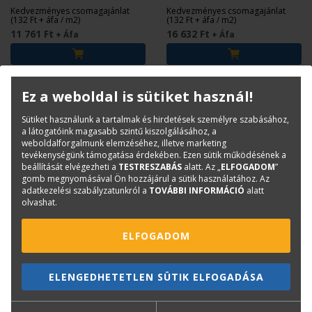
Kedvezményes csomagajánlat
Kedvezményes csomagajánlat
(132 Ft + áfa / m2)
(132 Ft + áfa / m2)
11 761 Ft
16 632 Ft
+ Áfa
+ Áfa
Ez a weboldal is sütiket használ!
Sütiket használunk a tartalmak és hirdetések személyre szabásához,
a látogatóink magasabb szintű kiszolgálásához, a
weboldalforgalmunk elemzéséhez, illetve marketing
tevékenységünk támogatása érdekében. Ezen sütik működésének a
beállítását elvégezheti a
TESTRESZABÁS
alatt. Az „
ELFOGADOM
”
gomb megnyomásával Ön hozzájárul a sütik használatához. Az
adatkezelési szabályzatunkról a
TOVÁBBI INFORMÁCIÓ
alatt
olvashat.
ELFOGADOM
3 tekercs plotter papír A1
3 tekercs plotter papír
0.594mm x 50m - 80g
A1+ 0.610mm x 50m - 80g
ELENGEDHETETLEN SÜTIK ELFOGADÁSA
Kedvezményes csomagajánlat
Kedvezményes csomagajánlat
(132 Ft + áfa / m2)
(132 Ft + áfa / m2)
11 761 Ft
12 078 Ft
+ Áfa
+ Áfa