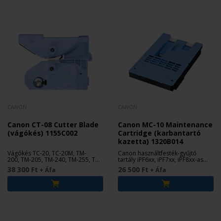
CANON
CANON
Canon CT-08 Cutter Blade
Canon MC-10 Maintenance
(vágókés) 1155C002
Cartridge (karbantartó
kazetta) 1320B014
Vágókés TC-20, TC-20M, TM-
Canon használtfesték-gyűjtő
200, TM-205, TM-240, TM-255, TM-
tartály iPF6xx, iPF7xx, iPF8xx-as
300, TM-305, TM-340, TM-350, TM-
sorozathoz.
38 300 Ft
26 500 Ft
+ Áfa
+ Áfa
355 nyomtatókhoz.