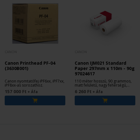
CANON
CANON
Canon Printhead PF-04
Canon IJM021 Standard
(3630B001)
Paper 297mm x 110m - 90g
97024617
Canon nyomtatófej iPF6xx, iPF7xx,
110 méter hosszú, 90 grammos,
iPF8xx-as sorozathoz.
matt felületű, nagy fehérségű,
bevonat nélküli tekercses papír
157 000 Ft
6 260 Ft
+ Áfa
+ Áfa