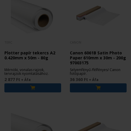
TERC
CANON
Plotter papír tekercs A2
Canon 6061B Satin Photo
0.420mm x 50m - 80g
Paper 610mm x 30m - 200g
97003175
Mérnöki, vonalas rajzok,
Selyemfényű /félfényes/ Canon
tervrajzok nyomtatásához.
fotópapír.
2 877 Ft
36 360 Ft
+ Áfa
+ Áfa