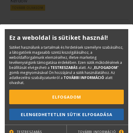
Kérdőív
TOVÁBB OLVASOM
TERC V.I.P. Online oktatások
Ez a weboldal is sütiket használ!
|
2020. április
KÖLTSÉGVETÉS-KÉSZÍTŐ SZOFTVEREK
Sütiket használunk a tartalmak és hirdetések személyre szabásához,
a látogatóink magasabb szintű kiszolgálásához, a
27.
weboldalforgalmunk elemzéséhez, illetve marketing
tevékenységünk támogatása érdekében. Ezen sütik működésének a
Május 5.-én kezdünk! Ingyenes előadásokkal segítjük
beállítását elvégezheti a
TESTRESZABÁS
alatt. Az „
ELFOGADOM
”
az otthoni munkát és az otthoni tanulást. Minden
gomb megnyomásával Ön hozzájárul a sütik használatához. Az
héten kedden TERC V.I.P., csütörtökön TERC-
adatkezelési szabályzatunkról a
TOVÁBBI INFORMÁCIÓ
alatt
olvashat.
ETALON szemináriumok.
TOVÁBB OLVASOM
ELFOGADOM
TERC-ETALON szeminárium
ELENGEDHETETLEN SÜTIK ELFOGADÁSA
|
2020. április
KÖLTSÉGVETÉS-KÉSZÍTŐ SZOFTVEREK
TESTRESZABÁS
TOVÁBBI INFORMÁCIÓ