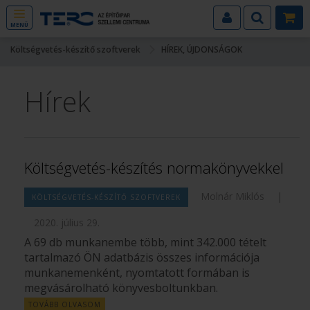
MENÜ
Költségvetés-készítő szoftverek
HÍREK, ÚJDONSÁGOK
Hírek
Költségvetés-készítés normakönyvekkel
Molnár Miklós
|
KÖLTSÉGVETÉS-KÉSZÍTŐ SZOFTVEREK
2020. július 29.
A 69 db munkanembe több, mint 342.000 tételt
tartalmazó ÖN adatbázis összes információja
munkanemenként, nyomtatott formában is
megvásárolható könyvesboltunkban.
TOVÁBB OLVASOM