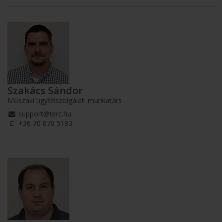
Szakács Sándor
Műszaki ügyfélszolgálati munkatárs
support@terc.hu
+36 70 670 5193