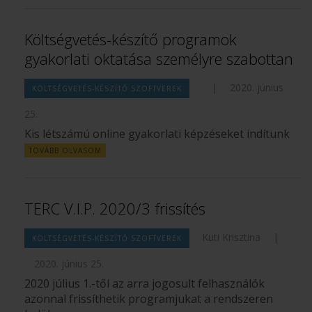
Költségvetés-készítő programok
gyakorlati oktatása személyre szabottan
|
2020. június
KÖLTSÉGVETÉS-KÉSZÍTŐ SZOFTVEREK
25.
Kis létszámú online gyakorlati képzéseket indítunk
TOVÁBB OLVASOM
TERC V.I.P. 2020/3 frissítés
Kuti Krisztina
|
KÖLTSÉGVETÉS-KÉSZÍTŐ SZOFTVEREK
2020. június 25.
2020 július 1.-től az arra jogosult felhasználók
azonnal frissíthetik programjukat a rendszeren