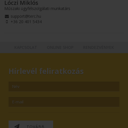
Lóczi Miklós
Műszaki ügyfélszolgálati munkatárs
support@terc.hu
+36 20 401 5434
KAPCSOLAT
ONLINE SHOP
RENDEZVÉNYEK
Hírlevél feliratkozás
TOVÁBB