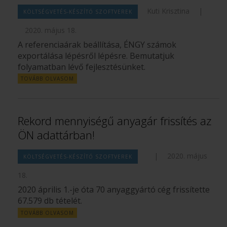
Kuti Krisztina
|
KÖLTSÉGVETÉS-KÉSZÍTŐ SZOFTVEREK
2020. május 18.
A referenciaárak beállítása, ÉNGY számok
exportálása lépésről lépésre. Bemutatjuk
folyamatban lévő fejlesztésünket.
TOVÁBB OLVASOM
Rekord mennyiségű anyagár frissítés az
ÖN adattárban!
|
2020. május
KÖLTSÉGVETÉS-KÉSZÍTŐ SZOFTVEREK
18.
2020 április 1.-je óta 70 anyaggyártó cég frissítette
67.579 db tételét.
TOVÁBB OLVASOM