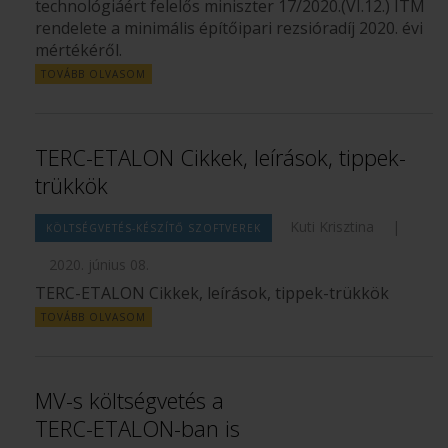
technológiáért felelős miniszter 17/2020.(VI.12.) ITM
rendelete a minimális építőipari rezsióradíj 2020. évi
mértékéről.
TOVÁBB OLVASOM
TERC-ETALON Cikkek, leírások, tippek-
trükkök
Kuti Krisztina
|
KÖLTSÉGVETÉS-KÉSZÍTŐ SZOFTVEREK
2020. június 08.
TERC-ETALON Cikkek, leírások, tippek-trükkök
TOVÁBB OLVASOM
MV-s költségvetés a
TERC-ETALON-ban is