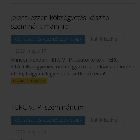
Jelentkezzen költségvetés-készítő
szemináriumainkra
Kuti Krisztina
|
KÖLTSÉGVETÉS-KÉSZÍTŐ SZOFTVEREK
2020. május 17.
Minden kedden TERC V.I.P., csütörtökön TERC-
ETALON ingyenes, online gyakorlati előadás. Döntse
el Ön, hogy mi legyen a következő téma!
TOVÁBB OLVASOM
TERC V.I.P. szeminárium
Kuti Krisztina
|
KÖLTSÉGVETÉS-KÉSZÍTŐ SZOFTVEREK
2020. május 04.