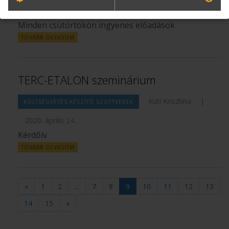
26.
Minden csütörtökön ingyenes előadások
TOVÁBB OLVASOM
TERC-ETALON szeminárium
Kuti Krisztina
|
KÖLTSÉGVETÉS-KÉSZÍTŐ SZOFTVEREK
2020. április 24.
Kérdőív
TOVÁBB OLVASOM
«
1
2
...
7
8
9
10
11
12
13
14
15
»