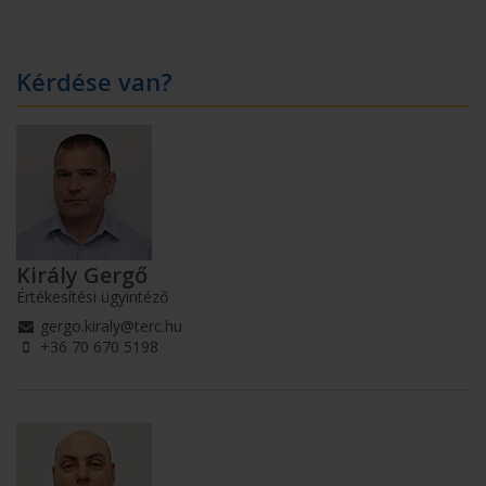
Kérdése van?
Király Gergő
Értékesítési ügyintéző
gergo.kiraly@terc.hu
+36 70 670 5198