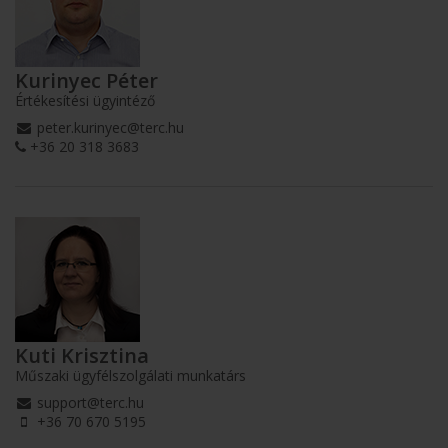
Kurinyec Péter
Értékesítési ügyintéző
peter.kurinyec@terc.hu
+36 20 318 3683
Kuti Krisztina
Műszaki ügyfélszolgálati munkatárs
support@terc.hu
+36 70 670 5195